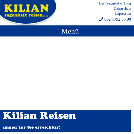
Der "sagenhafte" Blog
Datenschutz
Impressum
06241/92 55 90
≡ Menü
Kilian Reisen
immer für Sie erreichbar!