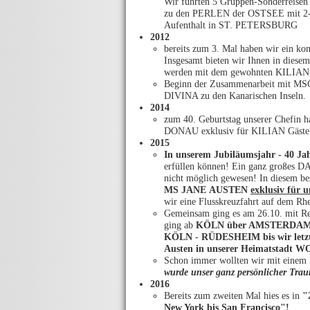
Wir führten 5 Gruppen-Sonderreisen 
zu den PERLEN der OSTSEE mit 2-
Aufenthalt in ST. PETERSBURG
2012
bereits zum 3. Mal haben wir ein k
Insgesamt bieten wir Ihnen in diesem
werden mit dem gewohnten KILIAN-
Beginn der Zusammenarbeit mit MS
DIVINA zu den Kanarischen Inseln.
2014
zum 40. Geburtstag unserer Chefin h
DONAU exklusiv für KILIAN Gäste un
2015
In unserem Jubiläumsjahr - 40 Jah
erfüllen können! Ein ganz großes 
nicht möglich gewesen! In diesem be
MS JANE AUSTEN
exklusiv für 
wir eine Flusskreuzfahrt auf dem R
Gemeinsam ging es am 26.10. mit Re
ging ab
KÖLN über AMSTERDAM 
KÖLN - RÜDESHEIM bis wir letzt
Austen in unserer Heimatstadt 
Schon immer wollten wir mit einem F
wurde unser ganz persönlicher Tra
2016
Bereits zum zweiten Mal hies es in
"2
New York bis San Francisco"!