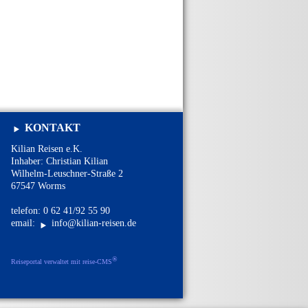
KONTAKT
Kilian Reisen e.K.
Inhaber: Christian Kilian
Wilhelm-Leuschner-Straße 2
67547 Worms
telefon: 0 62 41/92 55 90
email:
info@kilian-reisen.de
®
Reiseportal verwaltet mit reise-CMS