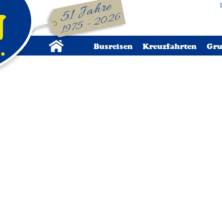
Busreisen
Kreuzfahrten
Gru