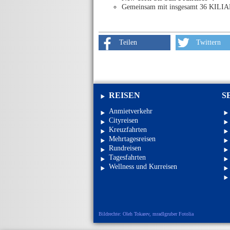
Gemeinsam mit insgesamt 36 KILIAN-G
Teilen
Twittern
REISEN
S
Anmietverkehr
Cityreisen
Kreuzfahrten
Mehrtagesreisen
Rundreisen
Tagesfahrten
Wellness und Kurreisen
Bildrechte: Oleh Tokarev, mradlgruber Fotolia