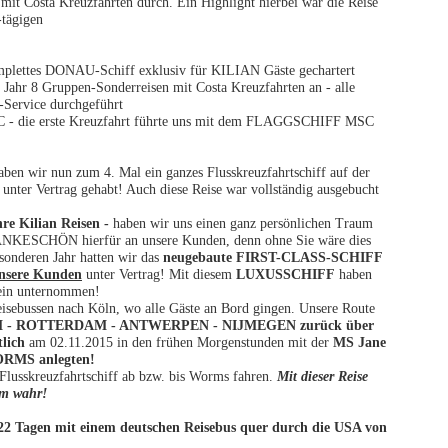
mit Costa Kreuzfahrten durch. Ein Highlight hierbei war die Reise
tägigen
omplettes DONAU-Schiff exklusiv für KILIAN Gäste gechartert
 Jahr 8 Gruppen-Sonderreisen mit Costa Kreuzfahrten an - alle
Service durchgeführt
C - die erste Kreuzfahrt führte uns mit dem FLAGGSCHIFF MSC
aben wir nun zum 4. Mal ein ganzes Flusskreuzfahrtschiff auf der
ter Vertrag gehabt! Auch diese Reise war vollständig ausgebucht
re Kilian Reisen -
haben wir uns einen ganz persönlichen Traum
DANKESCHÖN hierfür an unsere Kunden, denn ohne Sie wäre dies
sonderen Jahr hatten wir das
neugebaute FIRST-CLASS-SCHIFF
unsere Kunden
unter Vertrag! Mit diesem
LUXUSSCHIFF
haben
hein unternommen!
isebussen nach Köln, wo alle Gäste an Bord gingen. Unsere Route
- ROTTERDAM - ANTWERPEN - NIJMEGEN zurück über
lich
am 02.11.2015 in den frühen Morgenstunden mit der
MS Jane
WORMS anlegten!
lusskreuzfahrtschiff ab bzw. bis Worms fahren.
Mit dieser Reise
um wahr!
2 Tagen mit einem deutschen Reisebus quer durch die USA von